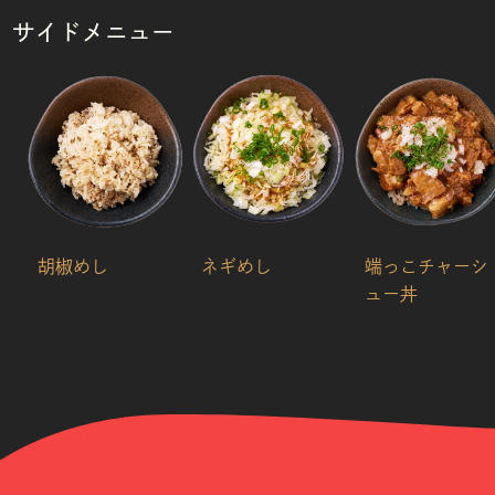
サイドメニュー
胡椒めし
ネギめし
端っこチャーシ
ュー丼