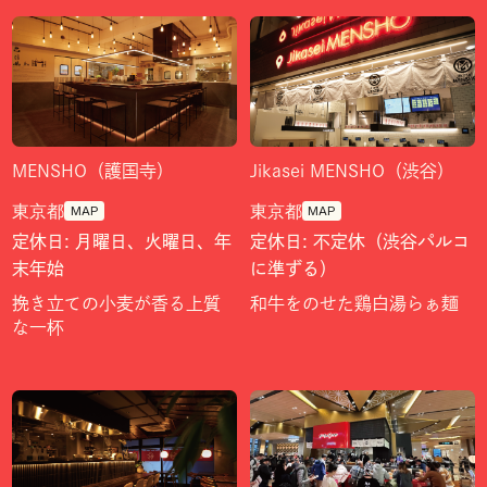
MENSHO（護国寺）
Jikasei MENSHO（渋谷）
東京都
東京都
MAP
MAP
定休日: 月曜日、火曜日、年
定休日: 不定休（渋谷パルコ
末年始
に準ずる）
挽き立ての小麦が香る上質
和牛をのせた鶏白湯らぁ麺
な一杯