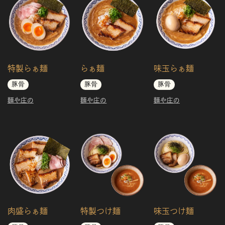
特製らぁ麺
らぁ麺
味玉らぁ麺
豚骨
豚骨
豚骨
麺や庄の
麺や庄の
麺や庄の
肉盛らぁ麺
特製つけ麺
味玉つけ麺