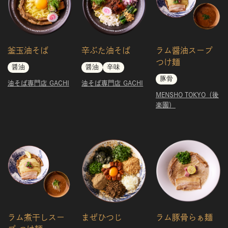
釜玉油そば
辛ぶた油そば
ラム醤油スープ
つけ麺
醤油
醤油
辛味
豚骨
油そば専門店 GACHI
油そば専門店 GACHI
MENSHO TOKYO（後
楽園）
ラム煮干しスー
まぜひつじ
ラム豚骨らぁ麺