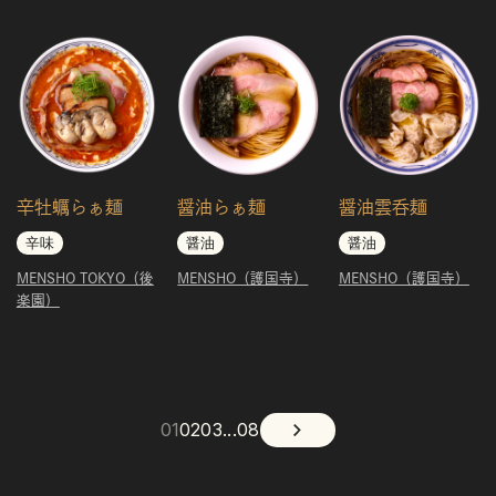
辛牡蠣らぁ麺
醤油らぁ麺
醤油雲呑麺
辛味
醤油
醤油
MENSHO TOKYO（後
MENSHO（護国寺）
MENSHO（護国寺）
楽園）
01
02
03
...
08