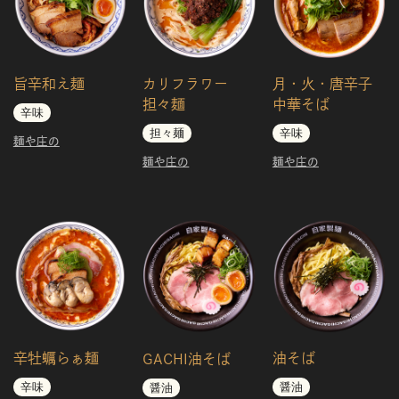
旨辛和え麺
カリフラワー
月・火・唐辛子
担々麺
中華そば
辛味
担々麺
辛味
麺や庄の
麺や庄の
麺や庄の
辛牡蠣らぁ麺
油そば
GACHI油そば
辛味
醤油
醤油