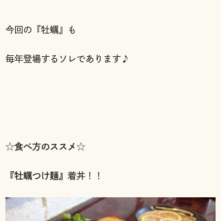
今回の『牡蠣』も
毎年登場するソレであります♪
☆食べ方のススメ☆
『牡蠣つけ麺』
着丼！！