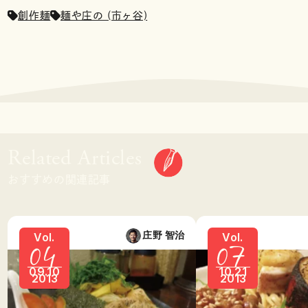
創作麺
麺や庄の (市ヶ谷)
Related Articles
おすすめの関連記事
04
07
庄野 智治
Vol.
Vol.
09.10
10.21
2013
2013