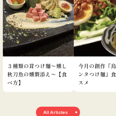
３種類の茸つけ麺〜燻し
今月の創作『
秋刀魚の燻製添え〜【食
ンタつけ麺』
べ方】
スメ
All Articles