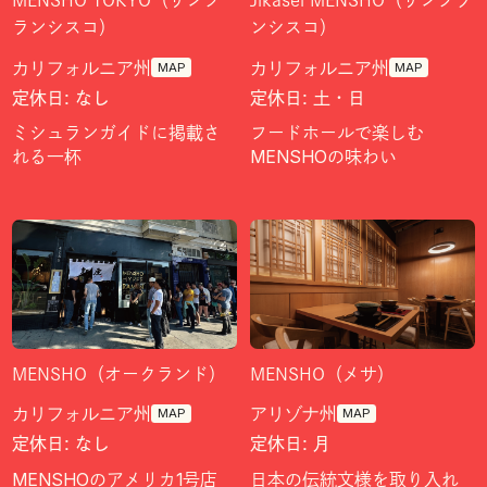
MENSHO TOKYO（サンフ
Jikasei MENSHO（サンフラ
ランシスコ）
ンシスコ）
カリフォルニア州
カリフォルニア州
MAP
MAP
定休日: なし
定休日: 土・日
ミシュランガイドに掲載さ
フードホールで楽しむ
れる一杯
MENSHOの味わい
MENSHO（オークランド）
MENSHO（メサ）
カリフォルニア州
アリゾナ州
MAP
MAP
定休日: なし
定休日: 月
MENSHOのアメリカ1号店
日本の伝統文様を取り入れ