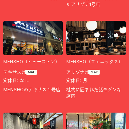
たアリゾナ1号店
MENSHO（フェニックス）
MENSHO（ヒューストン）
アリゾナ州
テキサス州
MAP
MAP
定休日: 月
定休日: なし
植物に囲まれた話モダンな
MENSHOのテキサス１号店
店内