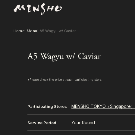
Home
Menu
A5 Wagyu w/ Caviar
A5 Wagyu w/ Caviar
*Please check the price at each participating store.
MENSHO TOKYO（Singapore
Participating Stores
Year-Round
Service Period