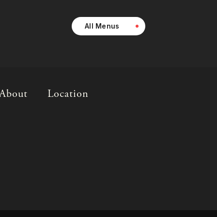
All Menus
About
Location