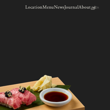
Location
Menu
News
Journal
About
Ja
En
|