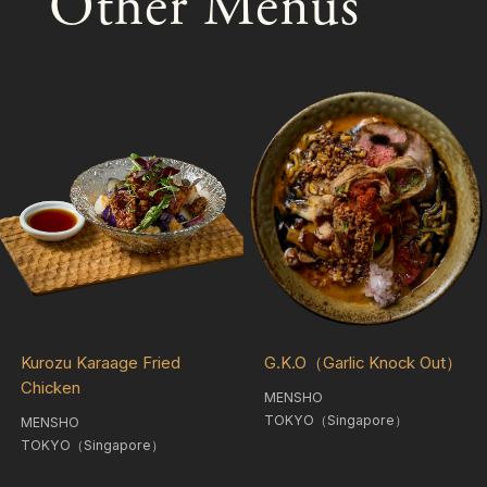
Other Menus
Kurozu Karaage Fried
G.K.O（Garlic Knock Out）
Chicken
MENSHO
TOKYO（Singapore）
MENSHO
TOKYO（Singapore）